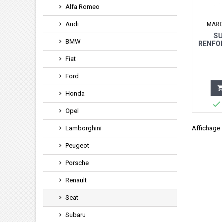
Alfa Romeo
Audi
MAR
S
BMW
RENFO
- SEA
Fiat
Ford
Honda

Opel
Lamborghini
Affichage 1
Peugeot
Porsche
Renault
Seat
Subaru