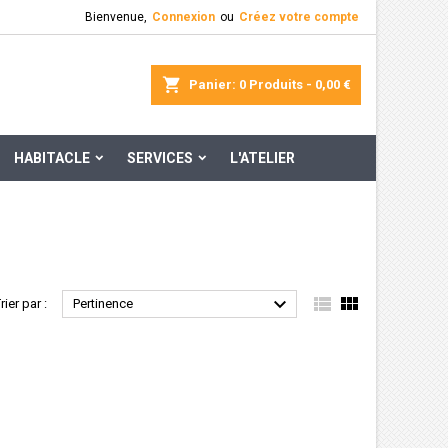
Bienvenue,
Connexion
ou
Créez votre compte
×
×
×
×
rcher
Panier
0
Produits -
0,00 €
HABITACLE
SERVICES
L'ATELIER
)
n
s



rier par :
Pertinence