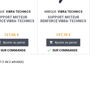
QUE:
VIBRA TECHNICS
MARQUE:
VIBRA TECHNICS
UPPORT MOTEUR
SUPPORT MOTEUR
RCÉ VIBRA-TECHNICS
RENFORCÉ VIBRA-TECHNICS
T IBIZA 6K2 ('99-'02)
- SEAT IBIZA 6L ('02-'08) /
IBIZA 6J(08-17)
127,06 €
197,70 €


Ajouter au panier
Ajouter au panier

SUR COMMANDE
SUR COMMANDE
-2 de 2 article(s)