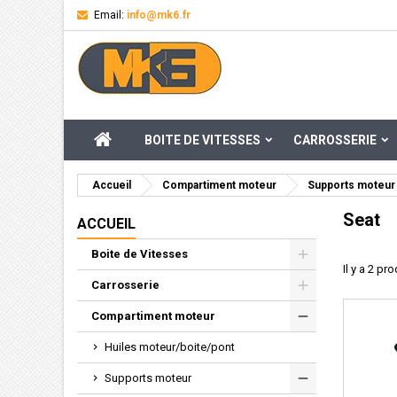
Email:
info@mk6.fr
M
((
Cr
C
add_circle_outline
((
Vou
Nom
ACCUEIL
BOITE DE VITESSES
CARROSSERIE
Accueil
Compartiment moteur
Supports moteur
Seat
ACCUEIL
Boite de Vitesses
Il y a 2 pro
Carrosserie
Compartiment moteur
Huiles moteur/boite/pont
Supports moteur