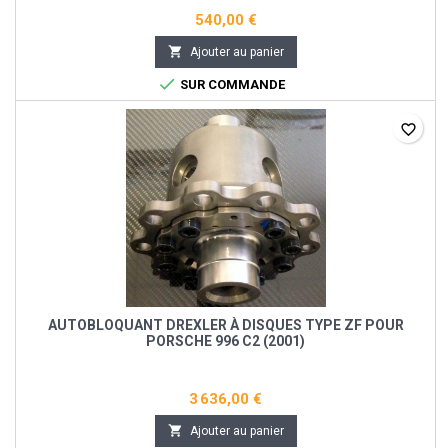
540,00 €

Ajouter au panier

SUR COMMANDE
favorite_border
AUTOBLOQUANT DREXLER À DISQUES TYPE ZF POUR
PORSCHE 996 C2 (2001)
3 636,00 €

Ajouter au panier