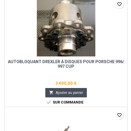
favorite_border
AUTOBLOQUANT DREXLER À DISQUES POUR PORSCHE 996/
997 CUP
3 490,00 €

Ajouter au panier

SUR COMMANDE
favorite_border