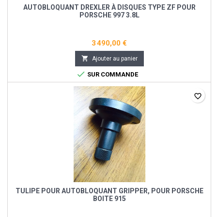
AUTOBLOQUANT DREXLER À DISQUES TYPE ZF POUR
PORSCHE 997 3.8L
3 490,00 €

Ajouter au panier

SUR COMMANDE
favorite_border
TULIPE POUR AUTOBLOQUANT GRIPPER, POUR PORSCHE
BOITE 915