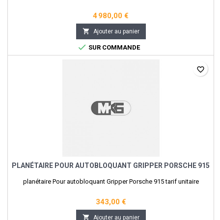
4 980,00 €

Ajouter au panier

SUR COMMANDE
favorite_border
PLANÉTAIRE POUR AUTOBLOQUANT GRIPPER PORSCHE 915
planétaire Pour autobloquant Gripper Porsche 915 tarif unitaire
343,00 €

Ajouter au panier