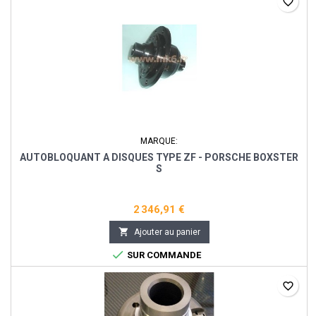
favorite_border
MARQUE:
AUTOBLOQUANT A DISQUES TYPE ZF - PORSCHE BOXSTER
S
2 346,91 €

Ajouter au panier

SUR COMMANDE
favorite_border