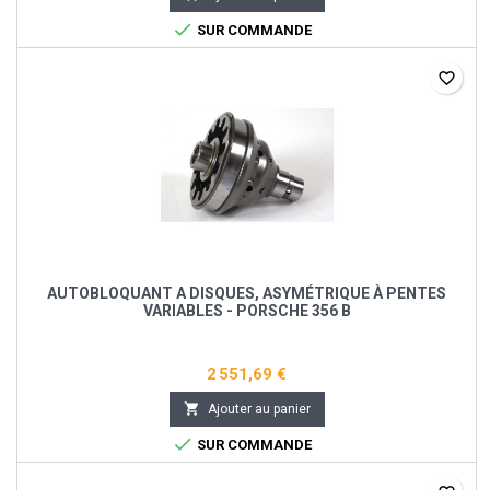

SUR COMMANDE
favorite_border
AUTOBLOQUANT A DISQUES, ASYMÉTRIQUE À PENTES
VARIABLES - PORSCHE 356 B
2 551,69 €

Ajouter au panier

SUR COMMANDE