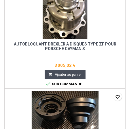
AUTOBLOQUANT DREXLER À DISQUES TYPE ZF POUR
PORSCHE CAYMAN S
3 005,02 €

Ajouter au panier

SUR COMMANDE
favorite_border