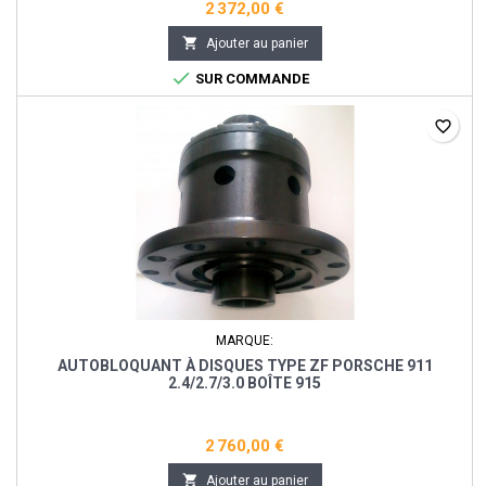
2 372,00 €

Ajouter au panier

SUR COMMANDE
favorite_border
MARQUE:
AUTOBLOQUANT À DISQUES TYPE ZF PORSCHE 911
2.4/2.7/3.0 BOÎTE 915
2 760,00 €

Ajouter au panier