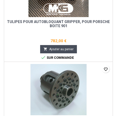
TULIPES POUR AUTOBLOQUANT GRIPPER, POUR PORSCHE
BOITE 901
782,00 €

Ajouter au panier

SUR COMMANDE
favorite_border