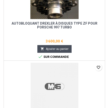
AUTOBLOQUANT DREXLER À DISQUES TYPE ZF POUR
PORSCHE 997 TURBO
3 600,00 €

Ajouter au panier

SUR COMMANDE
favorite_border