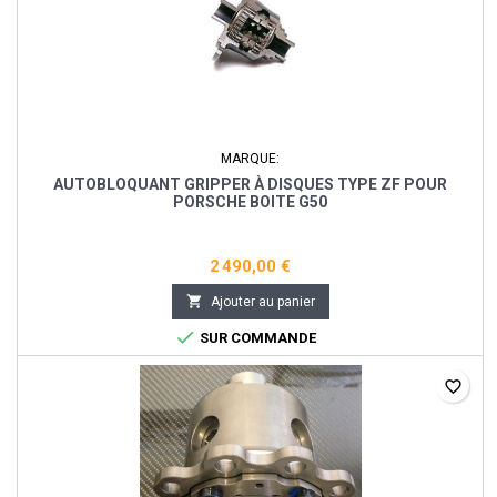
MARQUE:
AUTOBLOQUANT GRIPPER À DISQUES TYPE ZF POUR
PORSCHE BOITE G50
2 490,00 €

Ajouter au panier

SUR COMMANDE
favorite_border