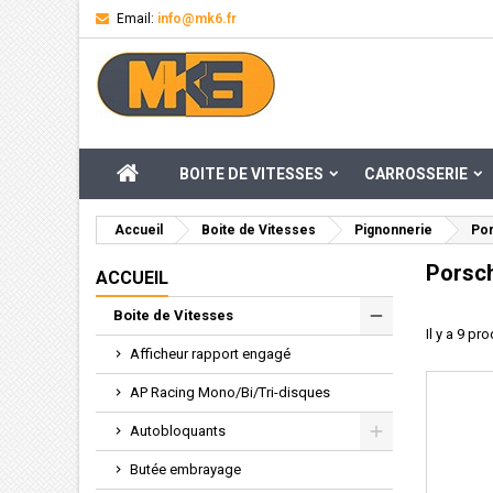
Email:
info@mk6.fr
M
((
Cr
C
add_circle_outline
((
Vou
Nom
ACCUEIL
BOITE DE VITESSES
CARROSSERIE
Accueil
Boite de Vitesses
Pignonnerie
Por
Porsch
ACCUEIL
Boite de Vitesses
Il y a 9 pro
Afficheur rapport engagé
AP Racing Mono/Bi/Tri-disques
Autobloquants
Butée embrayage