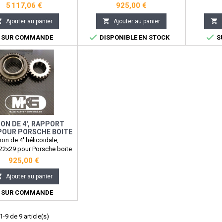
5 117,06 €
925,00 €



Ajouter au panier
Ajouter au panier


SUR COMMANDE
DISPONIBLE EN STOCK
S
ON DE 4', RAPPORT
POUR PORSCHE BOITE
901
non de 4' hélicoïdale,
22x29 pour Porsche boite
 photo non contractuel
925,00 €

Ajouter au panier
SUR COMMANDE
-9 de 9 article(s)