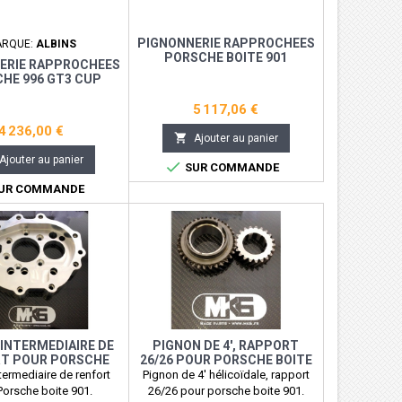
PIGNONNERIE RAPPROCHEES
ARQUE:
ALBINS
PORSCHE BOITE 901
ERIE RAPPROCHEES
HE 996 GT3 CUP
5 117,06 €
4 236,00 €

Ajouter au panier
Ajouter au panier

SUR COMMANDE
UR COMMANDE
INTERMEDIAIRE DE
PIGNON DE 4', RAPPORT
T POUR PORSCHE
26/26 POUR PORSCHE BOITE
BOITE 901
901
termediaire de renfort
Pignon de 4' hélicoïdale, rapport
Porsche boite 901.
26/26 pour porsche boite 901.