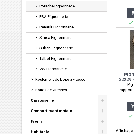
Porsche Pignonnerie
PSA Pignonnerie

Renault Pignonnerie
Simca Pignonnerie
Subaru Pignonnerie
Talbot Pignonnerie
VW Pignonnerie
PIGN
Roulement de boite à vitesse
22X29 
Pig
Boites de vitesses
rapport 
901.
Carrosserie
Compartiment moteur

Freins
Affichage 1
Habitacle