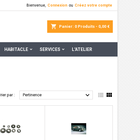
Bienvenue,
Connexion
ou
Créez votre compte
×
×
×
×
rcher
Panier
0
Produits -
0,00 €
HABITACLE
SERVICES
L'ATELIER
)
n
s



rier par :
Pertinence