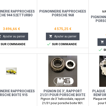
NNERIE RAPPROCHEES
PIGNONNERIE RAPPROCHEES
M
CHE 944 S2ETTURBO
PORSCHE 968
PIGNONN
PORSC
3 496,66 €
4 575,25 €


Ajouter au panier
Ajouter au panier


SUR COMMANDE
SUR COMMANDE

S
NNERIE RAPPROCHEES
PIGNON DE 3', RAPPORT
PLAQUE 
RSCHE BOITE 915
21/31 POUR PORSCHE BOITE
RENFOR
901
Pignon de 3' helicoidale, rapport
Plaque in
21/31 pour porsche boite 901.
pour 