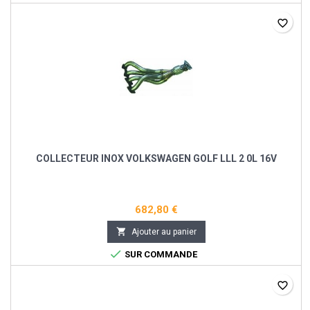
favorite_border
COLLECTEUR INOX VOLKSWAGEN GOLF LLL 2 0L 16V
682,80 €

Ajouter au panier

SUR COMMANDE
favorite_border