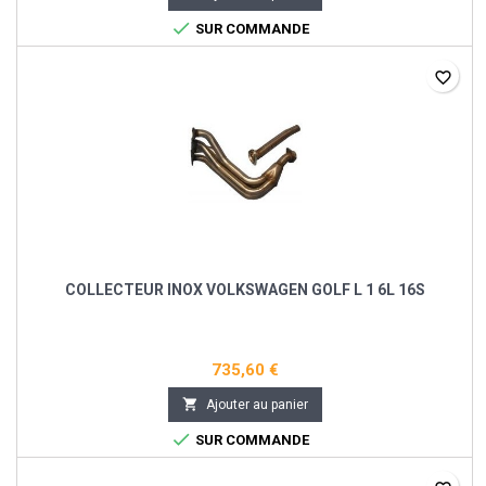

SUR COMMANDE
favorite_border
COLLECTEUR INOX VOLKSWAGEN GOLF L 1 6L 16S
735,60 €

Ajouter au panier

SUR COMMANDE