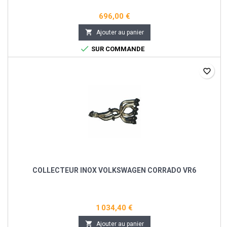
696,00 €

Ajouter au panier

SUR COMMANDE
favorite_border
COLLECTEUR INOX VOLKSWAGEN CORRADO VR6
1 034,40 €

Ajouter au panier