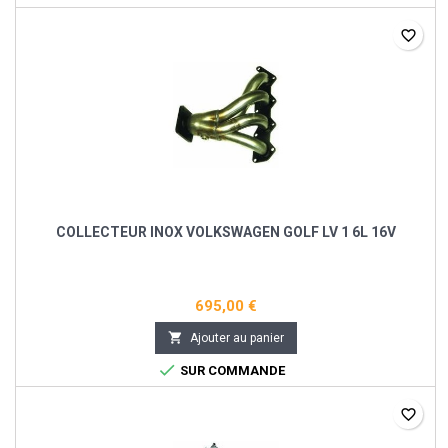
favorite_border
COLLECTEUR INOX VOLKSWAGEN GOLF LV 1 6L 16V
695,00 €

Ajouter au panier

SUR COMMANDE
favorite_border