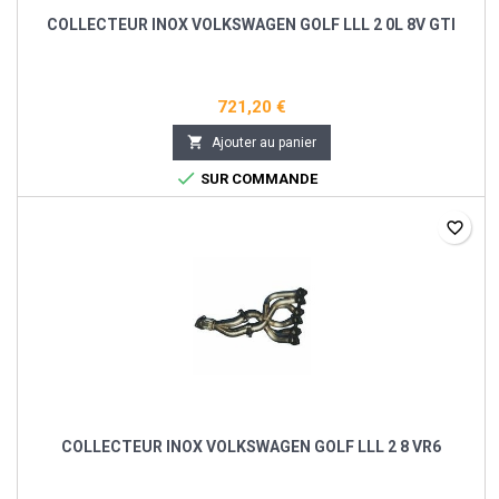
COLLECTEUR INOX VOLKSWAGEN GOLF LLL 2 0L 8V GTI
721,20 €

Ajouter au panier

SUR COMMANDE
favorite_border
COLLECTEUR INOX VOLKSWAGEN GOLF LLL 2 8 VR6