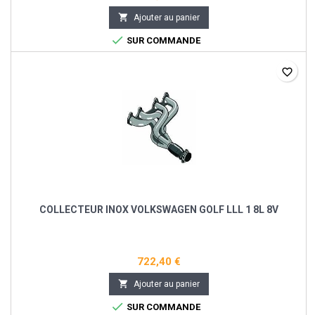

Ajouter au panier

SUR COMMANDE
favorite_border
COLLECTEUR INOX VOLKSWAGEN GOLF LLL 1 8L 8V
722,40 €

Ajouter au panier

SUR COMMANDE