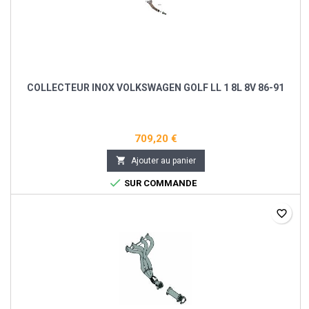
COLLECTEUR INOX VOLKSWAGEN GOLF LL 1 8L 8V 86-91
709,20 €

Ajouter au panier

SUR COMMANDE
favorite_border