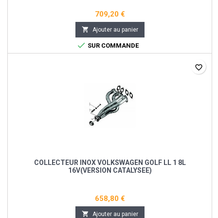
709,20 €

Ajouter au panier

SUR COMMANDE
favorite_border
COLLECTEUR INOX VOLKSWAGEN GOLF LL 1 8L
16V(VERSION CATALYSEE)
658,80 €

Ajouter au panier