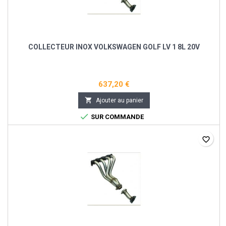
COLLECTEUR INOX VOLKSWAGEN GOLF LV 1 8L 20V
637,20 €

Ajouter au panier

SUR COMMANDE
favorite_border