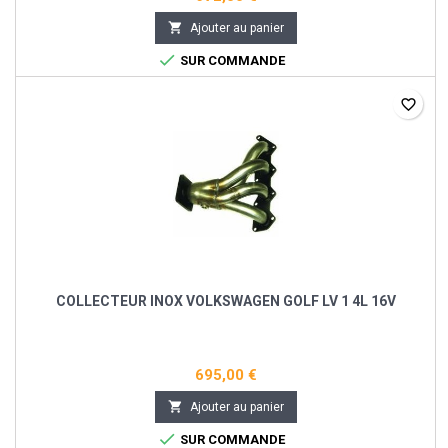

Ajouter au panier

SUR COMMANDE
favorite_border
COLLECTEUR INOX VOLKSWAGEN GOLF LV 1 4L 16V
695,00 €

Ajouter au panier

SUR COMMANDE