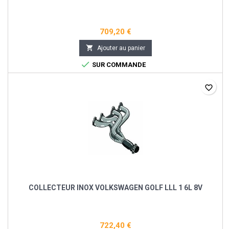
709,20 €

Ajouter au panier

SUR COMMANDE
favorite_border
COLLECTEUR INOX VOLKSWAGEN GOLF LLL 1 6L 8V
722,40 €