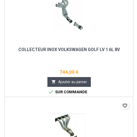
COLLECTEUR INOX VOLKSWAGEN GOLF LV 1 6L 8V
744,00 €

Ajouter au panier

SUR COMMANDE
favorite_border