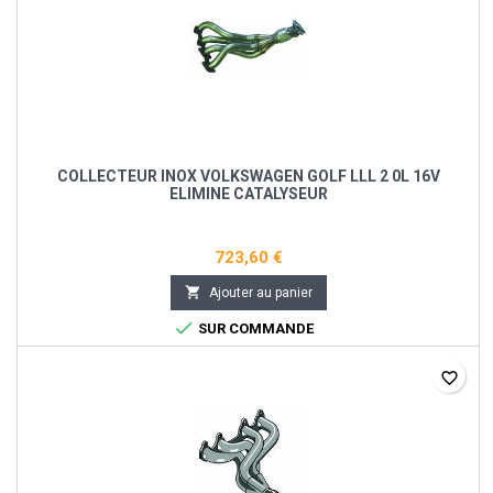
COLLECTEUR INOX VOLKSWAGEN GOLF LLL 2 0L 16V
ELIMINE CATALYSEUR
723,60 €

Ajouter au panier

SUR COMMANDE
favorite_border