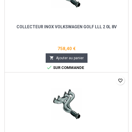
COLLECTEUR INOX VOLKSWAGEN GOLF LLL 2 0L 8V
758,40 €

Ajouter au panier

SUR COMMANDE
favorite_border