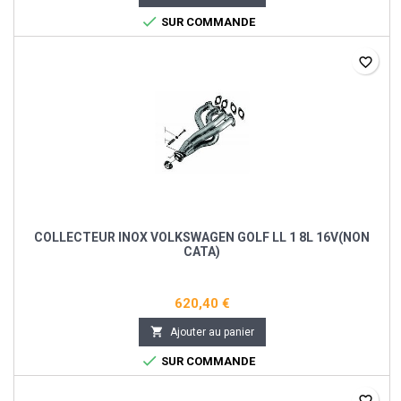

SUR COMMANDE
favorite_border
COLLECTEUR INOX VOLKSWAGEN GOLF LL 1 8L 16V(NON
CATA)
620,40 €

Ajouter au panier

SUR COMMANDE
favorite_border