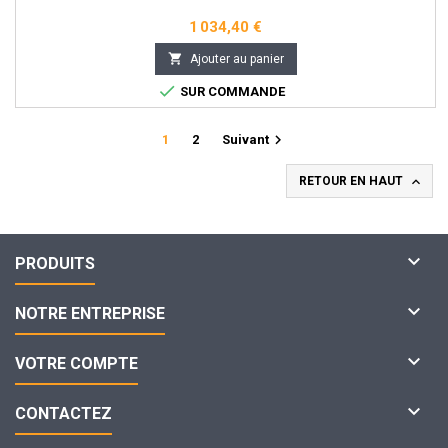
1 034,40 €

Ajouter au panier

SUR COMMANDE

1
2
Suivant

RETOUR EN HAUT

PRODUITS

NOTRE ENTREPRISE

VOTRE COMPTE

CONTACTEZ