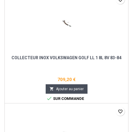
COLLECTEUR INOX VOLKSWAGEN GOLF LL 1 8L 8V 83-84
709,20 €

Ajouter au panier

SUR COMMANDE
favorite_border