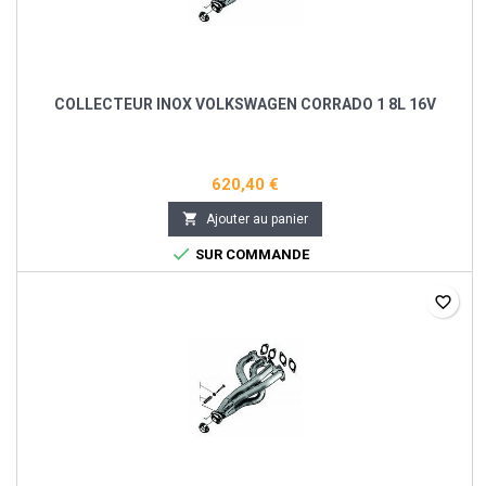
COLLECTEUR INOX VOLKSWAGEN CORRADO 1 8L 16V
620,40 €

Ajouter au panier

SUR COMMANDE
favorite_border