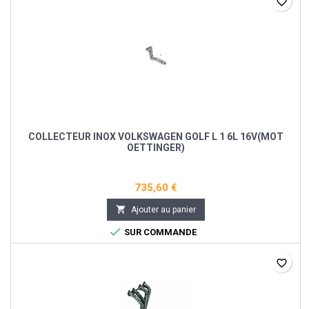
favorite_border
COLLECTEUR INOX VOLKSWAGEN GOLF L 1 6L 16V(MOT
OETTINGER)
735,60 €

Ajouter au panier

SUR COMMANDE
favorite_border