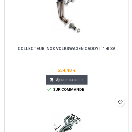
COLLECTEUR INOX VOLKSWAGEN CADDY II 1 4I 8V
554,40 €

Ajouter au panier

SUR COMMANDE
favorite_border