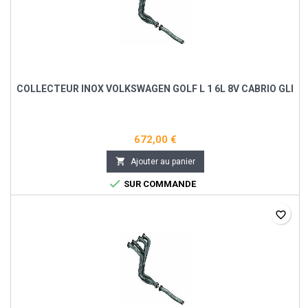
COLLECTEUR INOX VOLKSWAGEN GOLF L 1 6L 8V CABRIO GLI
672,00 €

Ajouter au panier

SUR COMMANDE
favorite_border