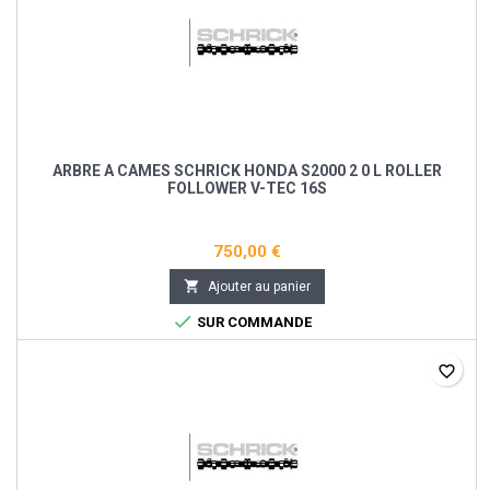
ARBRE A CAMES SCHRICK HONDA S2000 2 0 L ROLLER
FOLLOWER V-TEC 16S
750,00 €

Ajouter au panier

SUR COMMANDE
favorite_border