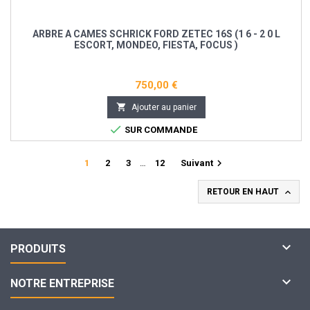
ARBRE A CAMES SCHRICK FORD ZETEC 16S (1 6 - 2 0 L
ESCORT, MONDEO, FIESTA, FOCUS )
750,00 €

Ajouter au panier

SUR COMMANDE

1
2
3
…
12
Suivant

RETOUR EN HAUT

PRODUITS

NOTRE ENTREPRISE