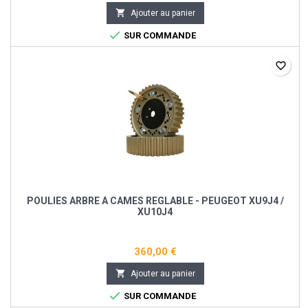

Ajouter au panier

SUR COMMANDE
favorite_border
POULIES ARBRE A CAMES REGLABLE - PEUGEOT XU9J4 /
XU10J4
360,00 €

Ajouter au panier

SUR COMMANDE