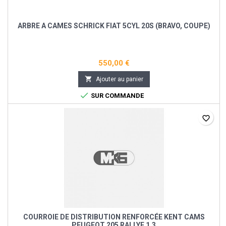
ARBRE A CAMES SCHRICK FIAT 5CYL 20S (BRAVO, COUPE)
550,00 €

Ajouter au panier

SUR COMMANDE
favorite_border
COURROIE DE DISTRIBUTION RENFORCÉE KENT CAMS
PEUGEOT 205 RALLYE 1.3