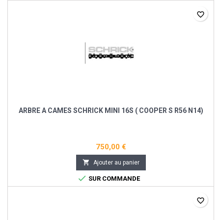
favorite_border
ARBRE A CAMES SCHRICK MINI 16S ( COOPER S R56 N14)
750,00 €

Ajouter au panier

SUR COMMANDE
favorite_border