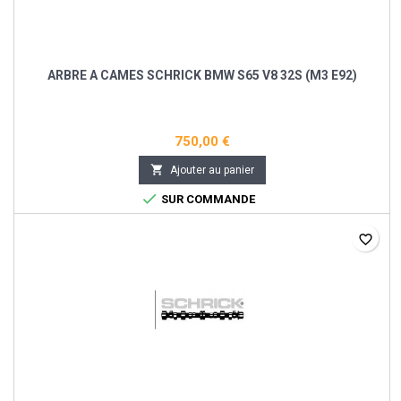
ARBRE A CAMES SCHRICK BMW S65 V8 32S (M3 E92)
750,00 €

Ajouter au panier

SUR COMMANDE
favorite_border