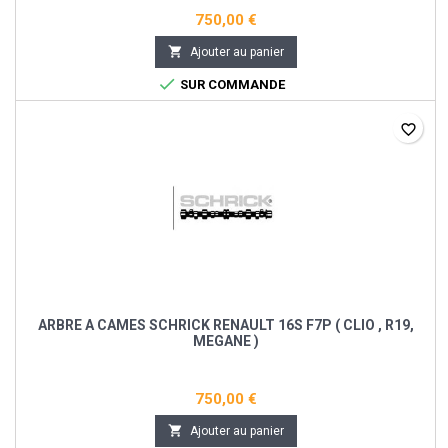
750,00 €

Ajouter au panier

SUR COMMANDE
favorite_border
ARBRE A CAMES SCHRICK RENAULT 16S F7P ( CLIO , R19,
MEGANE )
750,00 €

Ajouter au panier