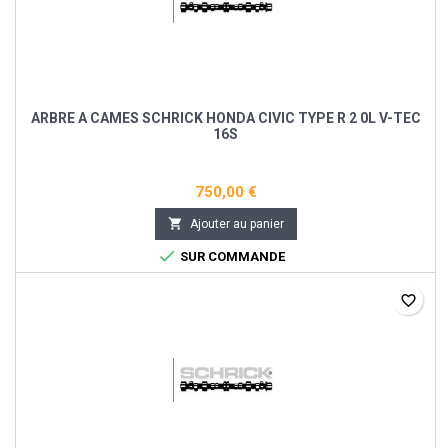
ARBRE A CAMES SCHRICK HONDA CIVIC TYPE R 2 0L V-TEC
16S
750,00 €

Ajouter au panier

SUR COMMANDE
favorite_border