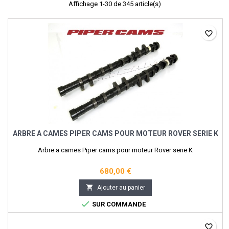
Affichage 1-30 de 345 article(s)
favorite_border
ARBRE A CAMES PIPER CAMS POUR MOTEUR ROVER SERIE K
Arbre a cames Piper cams pour moteur Rover serie K
680,00 €

Ajouter au panier

SUR COMMANDE
favorite_border