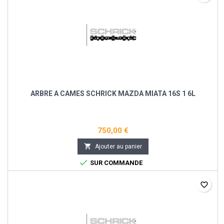
ARBRE A CAMES SCHRICK MAZDA MIATA 16S 1 6L
750,00 €

Ajouter au panier

SUR COMMANDE
favorite_border