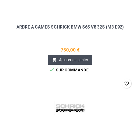
ARBRE A CAMES SCHRICK BMW S65 V8 32S (M3 E92)
750,00 €

Ajouter au panier

SUR COMMANDE
favorite_border