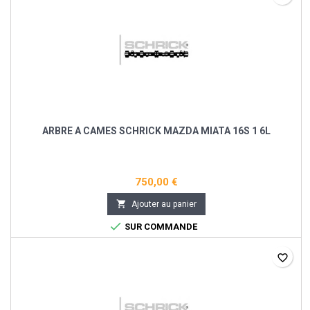
ARBRE A CAMES SCHRICK MAZDA MIATA 16S 1 6L
750,00 €

Ajouter au panier

SUR COMMANDE
favorite_border