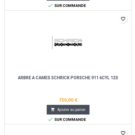

SUR COMMANDE
favorite_border
ARBRE A CAMES SCHRICK PORSCHE 911 6CYL 12S
750,00 €

Ajouter au panier

SUR COMMANDE
favorite_border