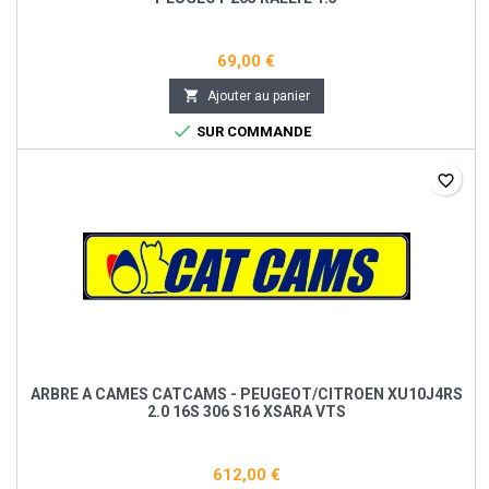
69,00 €

Ajouter au panier

SUR COMMANDE
favorite_border
ARBRE A CAMES CATCAMS - PEUGEOT/CITROEN XU10J4RS
2.0 16S 306 S16 XSARA VTS
612,00 €