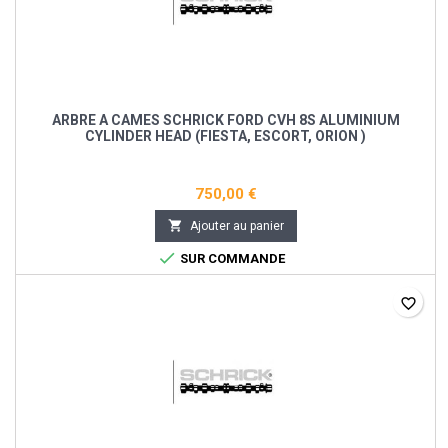
ARBRE A CAMES SCHRICK FORD CVH 8S ALUMINIUM
CYLINDER HEAD (FIESTA, ESCORT, ORION )
750,00 €

Ajouter au panier

SUR COMMANDE
favorite_border