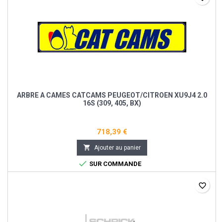
ARBRE A CAMES CATCAMS PEUGEOT/CITROEN XU9J4 2.0
16S (309, 405, BX)
718,39 €

Ajouter au panier

SUR COMMANDE
favorite_border