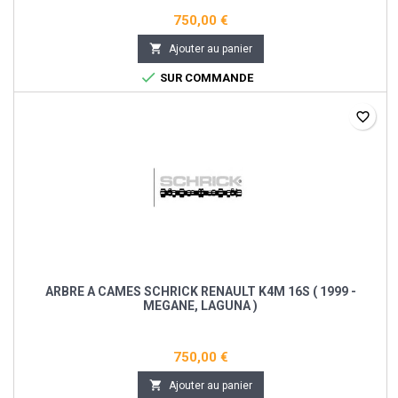
750,00 €

Ajouter au panier

SUR COMMANDE
favorite_border
ARBRE A CAMES SCHRICK RENAULT K4M 16S ( 1999 -
MEGANE, LAGUNA )
750,00 €

Ajouter au panier