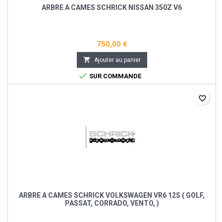
ARBRE A CAMES SCHRICK NISSAN 350Z V6
750,00 €

Ajouter au panier

SUR COMMANDE
favorite_border
ARBRE A CAMES SCHRICK VOLKSWAGEN VR6 12S ( GOLF,
PASSAT, CORRADO, VENTO, )