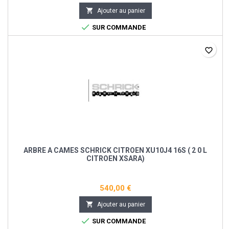

Ajouter au panier

SUR COMMANDE
favorite_border
ARBRE A CAMES SCHRICK CITROEN XU10J4 16S ( 2 0 L
CITROEN XSARA)
540,00 €

Ajouter au panier

SUR COMMANDE