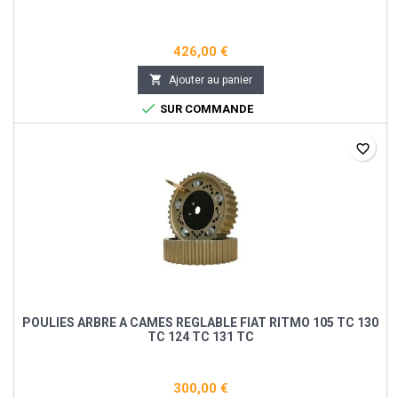
426,00 €

Ajouter au panier

SUR COMMANDE
favorite_border
POULIES ARBRE A CAMES REGLABLE FIAT RITMO 105 TC 130
TC 124 TC 131 TC
300,00 €