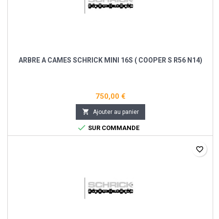
ARBRE A CAMES SCHRICK MINI 16S ( COOPER S R56 N14)
750,00 €

Ajouter au panier

SUR COMMANDE
favorite_border