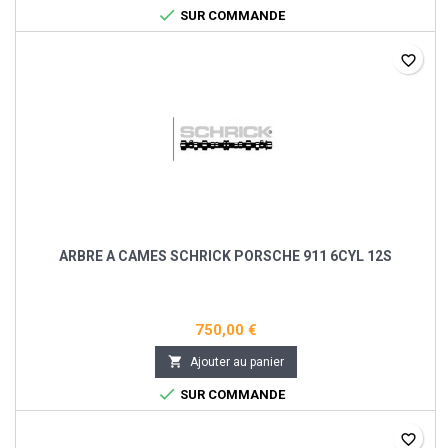

SUR COMMANDE
favorite_border
ARBRE A CAMES SCHRICK PORSCHE 911 6CYL 12S
750,00 €

Ajouter au panier

SUR COMMANDE
favorite_border