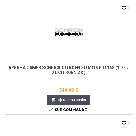
favorite_border
ARBRE A CAMES SCHRICK CITROEN XU MI16 GTI 16S (1 9 - 2
0 L CITROEN ZX )
540,00 €

Ajouter au panier

SUR COMMANDE
favorite_border