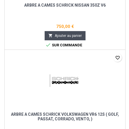
ARBRE A CAMES SCHRICK NISSAN 350Z V6
750,00 €

Ajouter au panier

SUR COMMANDE
favorite_border
ARBRE A CAMES SCHRICK VOLKSWAGEN VR6 12S ( GOLF,
PASSAT, CORRADO, VENTO, )