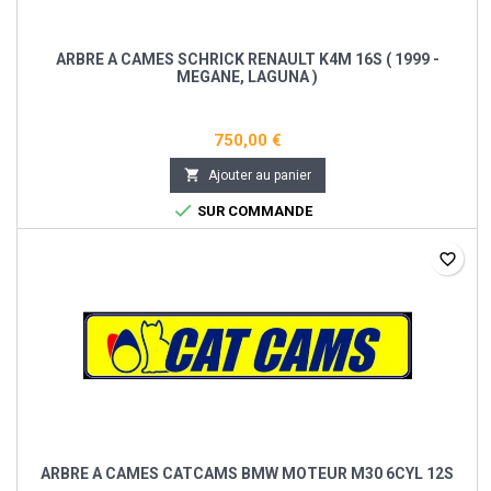
ARBRE A CAMES SCHRICK RENAULT K4M 16S ( 1999 -
MEGANE, LAGUNA )
750,00 €

Ajouter au panier

SUR COMMANDE
favorite_border
ARBRE A CAMES CATCAMS BMW MOTEUR M30 6CYL 12S