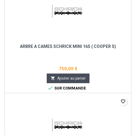
ARBRE A CAMES SCHRICK MINI 16S ( COOPER S)
750,00 €

Ajouter au panier

SUR COMMANDE
favorite_border