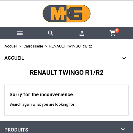
×
×
×
×
My wishlists
((modalTitle))
Créer une liste d'envies
Connexion
add_circle_outline
Create new list
((confirmMessage))
Vous devez être connecté pour ajouter des produits à
Nom de la liste d'envies
0



votre liste d'envies.
((cancelText))
((modalDeleteText))
Accueil
Carrosserie
RENAULT TWINGO R1/R2
Annuler
Connexion
ACCUEIL
Annuler
Créer une liste d'envies
RENAULT TWINGO R1/R2
Sorry for the inconvenience.
Search again what you are looking for

PRODUITS