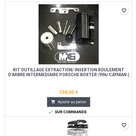
favorite_border
KIT OUTILLAGE EXTRACTION/ INSERTION ROULEMENT
D'ARBRE INTERMEDIAIRE PORSCHE BOXTER /996/ CAYMAN (
IMS )
258,00 €

Ajouter au panier

SUR COMMANDE
favorite_border