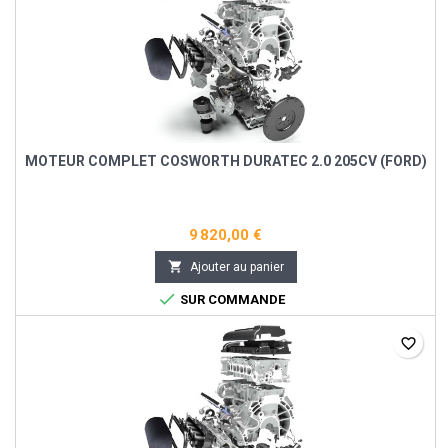
MOTEUR COMPLET COSWORTH DURATEC 2.0 205CV (FORD)
9 820,00 €

Ajouter au panier

SUR COMMANDE
favorite_border