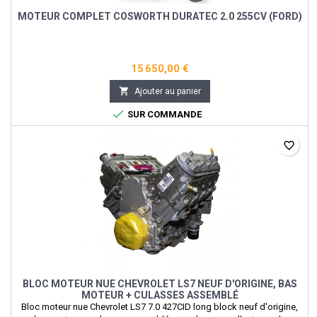
MOTEUR COMPLET COSWORTH DURATEC 2.0 255CV (FORD)
15 650,00 €

Ajouter au panier

SUR COMMANDE
favorite_border
BLOC MOTEUR NUE CHEVROLET LS7 NEUF D'ORIGINE, BAS
MOTEUR + CULASSES ASSEMBLÉ
Bloc moteur nue Chevrolet LS7 7.0 427CID long block neuf d'origine,