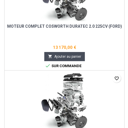
MOTEUR COMPLET COSWORTH DURATEC 2.0 225CV (FORD)
13 170,00 €

Ajouter au panier

SUR COMMANDE
favorite_border