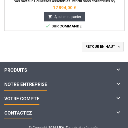
bas moteur + culasses assemblés. vendu sans collecteurs n'y
accessoire.
17 894,00 €

Ajouter au panier

SUR COMMANDE

RETOUR EN HAUT

PRODUITS

NOTRE ENTREPRISE

VOTRE COMPTE

CONTACTEZ
© Copyright 2026 MK6. Tous droits réservés.