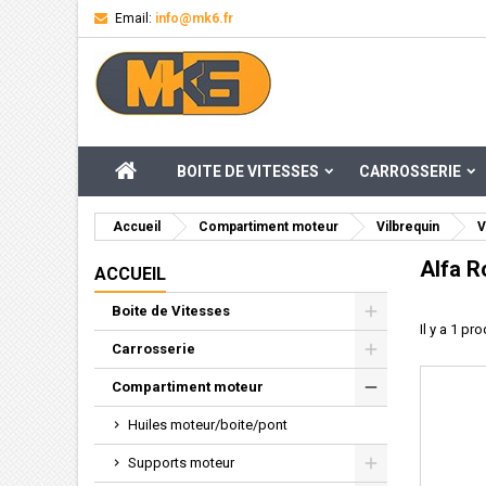
Email:
info@mk6.fr
M
((
Cr
C
add_circle_outline
((
Vou
Nom
ACCUEIL
BOITE DE VITESSES
CARROSSERIE
Accueil
Compartiment moteur
Vilbrequin
V
Alfa 
ACCUEIL
Boite de Vitesses
Il y a 1 pro
Carrosserie
Compartiment moteur
Huiles moteur/boite/pont
Supports moteur