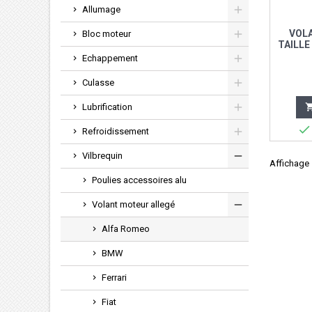
Allumage
VOL
Bloc moteur
TAILLE
R
Echappement
Culasse
Lubrification

Refroidissement
Vilbrequin
Affichage 1
Poulies accessoires alu
Volant moteur allegé
Alfa Romeo
BMW
Ferrari
Fiat