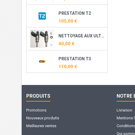
PRESTATION T2
105,00 €
NETTOYAGE AUX ULTRASONS ET RECONDITIONNEMENT DE VOS INJECTEURS DIRECT ESSENCE ( TFSI, TSI, THP, TCE ...)
40,00 €
PRESTATION T3
110,00 €
PRODUITS
NOTRE 
Promotions
Livraison
Nouveaux produits
Mentions 
Meilleures ventes
Conditions 
Qui somme