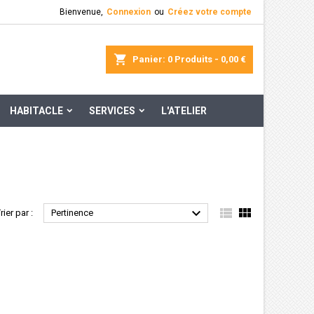
Bienvenue,
Connexion
ou
Créez votre compte
×
×
×
×
rcher
Panier
0
Produits -
0,00 €
HABITACLE
SERVICES
L'ATELIER
)
n
s



rier par :
Pertinence