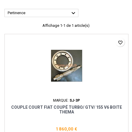

Pertinence
Affichage 1-1 de 1 article(s)
favorite_border
MARQUE:
SJ-3P
COUPLE COURT FIAT COUPÉ TURBO/ GTV/ 155 V6 BOITE
THEMA
1 860,00 €