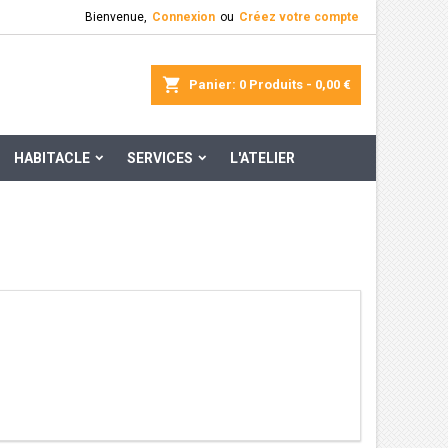
Bienvenue,
Connexion
ou
Créez votre compte
×
×
×
×
rcher
Panier
0
Produits -
0,00 €
HABITACLE
SERVICES
L'ATELIER
)
n
s