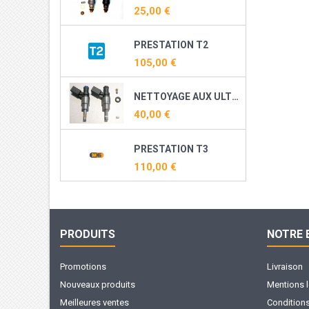
25,00 €
PRESTATION T2
105,00 €
NETTOYAGE AUX ULTRASONS ET RECONDITIONNEMENT DE VOS INJECTEURS DIRECT ESSENCE ( TFSI, TSI, THP, TCE ...)
40,00 €
PRESTATION T3
110,00 €
PRODUITS
NOTRE 
Promotions
Livraison
Nouveaux produits
Mentions 
Meilleures ventes
Conditions 