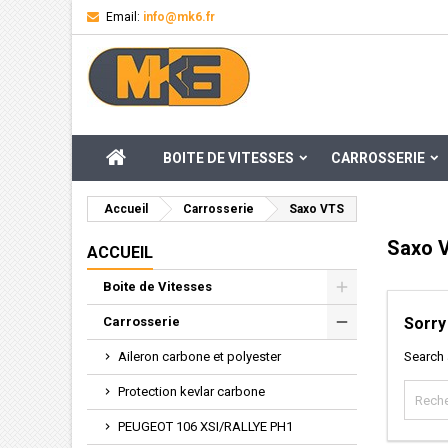
Email:
info@mk6.fr
M
((
Cr
C
add_circle_outline
((
Vou
Nom
ACCUEIL
BOITE DE VITESSES
CARROSSERIE
Accueil
Carrosserie
Saxo VTS
Saxo 
ACCUEIL
Boite de Vitesses
Carrosserie
Sorry
Aileron carbone et polyester
Search 
Protection kevlar carbone
PEUGEOT 106 XSI/RALLYE PH1