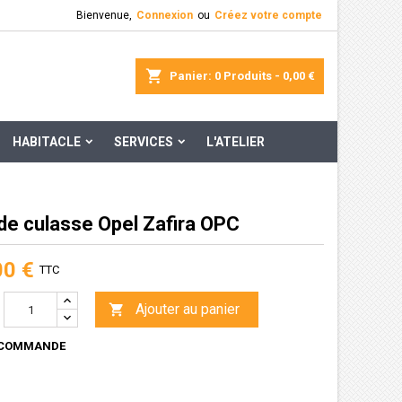
Bienvenue,
Connexion
ou
Créez votre compte
×
×
×
rcher
Panier
0
Produits -
0,00 €
HABITACLE
SERVICES
L'ATELIER
n
s
 de culasse Opel Zafira OPC
00 €
TTC
Ajouter au panier

 COMMANDE