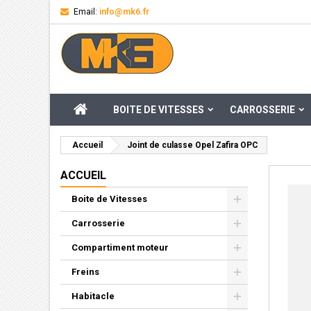
Email:
info@mk6.fr
M
Cr
C
add_circle_outline
Vou
Nom
ACCUEIL
BOITE DE VITESSES
CARROSSERIE
Accueil
Joint de culasse Opel Zafira OPC
ACCUEIL
Boite de Vitesses
Carrosserie
Compartiment moteur
Freins
Habitacle