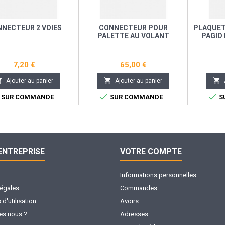
NECTEUR 2 VOIES
CONNECTEUR POUR
PLAQUET
PALETTE AU VOLANT
PAGID 
ATO
7,20 €
65,00 €



Ajouter au panier
Ajouter au panier


SUR COMMANDE
SUR COMMANDE
S
ENTREPRISE
VOTRE COMPTE
Informations personnelles
légales
Commandes
d'utilisation
Avoirs
s nous ?
Adresses