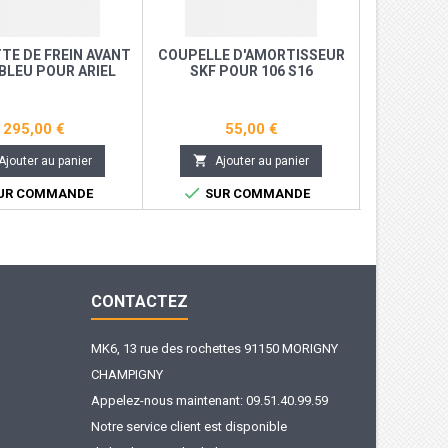
TE DE FREIN AVANT
COUPELLE D'AMORTISSEUR
FILTRE A 
BLEU POUR ARIEL
SKF POUR 106 S16
R
M 3 ( ALCON)
295,00 €
55,00 €


Ajouter au panier
Ajouter au panier
Aj


UR COMMANDE
SUR COMMANDE
SUR
CONTACTEZ
MK6, 13 rue des rochettes 91150 MORIGNY
CHAMPIGNY
Appelez-nous maintenant:
09.51.40.99.59
Notre service client est disponible