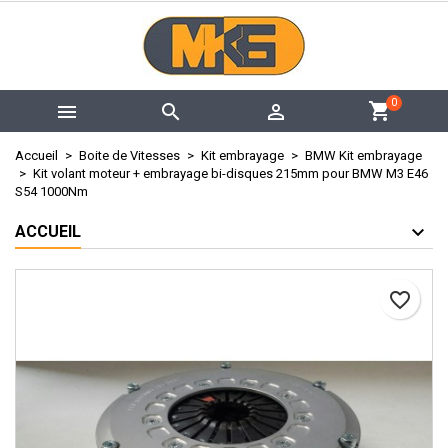
×
×
×
My wishlists
Créer une liste d'envies
Connexion
add_circle_outline
Create new list
Vous devez être connecté pour ajouter des produits à
Nom de la liste d'envies
0



votre liste d'envies.
Accueil
Boite de Vitesses
Kit embrayage
BMW Kit embrayage
Annuler
Connexion
Kit volant moteur + embrayage bi-disques 215mm pour BMW M3 E46
S54 1000Nm
Annuler
Créer une liste d'envies
ACCUEIL
favorite_border