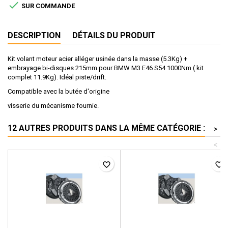

SUR COMMANDE
DESCRIPTION
DÉTAILS DU PRODUIT
Kit volant moteur acier alléger usinée dans la masse (5.3Kg) +
embrayage bi-disques 215mm pour BMW M3 E46 S54 1000Nm ( kit
complet 11.9Kg). Idéal piste/drift.
Compatible avec la butée d'origine
visserie du mécanisme fournie.
12 AUTRES PRODUITS DANS LA MÊME CATÉGORIE :
>
<
favorite_border
favorite_border