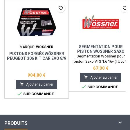
favorite_border
favorite_border
SEGMENTATION POUR
MARQUE:
WOSSNER
PISTON WOSSNER SAXO
PISTONS FORGÉS WÖSSNER
VTS1.6 16V
Segmentation Wossner pour
PEUGEOT 306 KIT CAR EVO 8/9
piston Saxo VTS 1.6 16v (TU5J4)
RV:13.8 MOTEUR XU10J4
Tarif pour une segmentation
67,00 €
complete pour un piston wosnner
904,80 €

Ajouter au panier

Ajouter au panier

SUR COMMANDE

SUR COMMANDE

PRODUITS