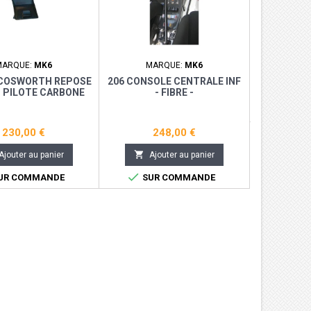
PORSCHE 9
REPOSE 
C
2
MARQUE:
MK6
MARQUE:
MK6
COSWORTH REPOSE
206 CONSOLE CENTRALE INF

Aj
O PILOTE CARBONE
- FIBRE -

SUR
230,00 €
248,00 €

Ajouter au panier
Ajouter au panier

UR COMMANDE
SUR COMMANDE