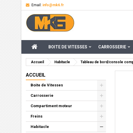
Email:
info@mk6.fr
M
Cr
C
add_circle_outline
Vou
Nom
ACCUEIL
BOITE DE VITESSES
CARROSSERIE
Accueil
Habitacle
Tableau de bord/console com
ACCUEIL
Boite de Vitesses
Carrosserie
Compartiment moteur
Freins
Habitacle