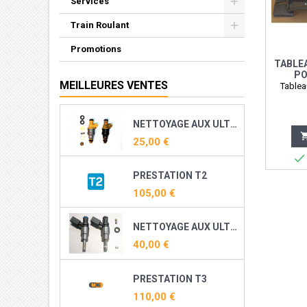
Services
Train Roulant
Promotions
TABLE
PO
MEILLEURES VENTES
Tablea
NETTOYAGE AUX ULTRASONS ET RECONDITIONNEMENT DE VOS INJECTEURS ESSENCE
25,00 €

PRESTATION T2
105,00 €
NETTOYAGE AUX ULTRASONS ET RECONDITIONNEMENT DE VOS INJECTEURS DIRECT ESSENCE ( TFSI, TSI, THP, TCE ...)
40,00 €
PRESTATION T3
110,00 €