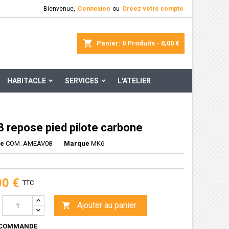
Bienvenue,
Connexion
ou
Créez votre compte
×
×
×
rcher
Panier
0
Produits -
0,00 €
HABITACLE
SERVICES
L'ATELIER
n
s
3 repose pied pilote carbone
ce
COM_AMEAV08
Marque
MK6
00 €
TTC
Ajouter au panier

 COMMANDE