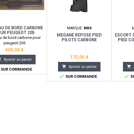
AU DE BORD CARBONE
MARQUE:
MK6
UR PEUGEOT 205
MEGANE REPOSE PIED
ESCORT 
u de bord carbone pour
PILOTE CARBONE
PIED C
peugeot 205
499,00 €
172,00 €

Ajouter au panier


Ajouter au panier
SUR COMMANDE


SUR COMMANDE
S