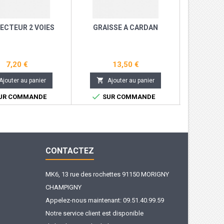
ECTEUR 2 VOIES
GRAISSE A CARDAN
FILTR
SPEED
7,20 €
13,50 €


Ajouter au panier
Ajouter au panier
Aj


UR COMMANDE
SUR COMMANDE
SUR
CONTACTEZ
MK6, 13 rue des rochettes 91150 MORIGNY
CHAMPIGNY
Appelez-nous maintenant:
09.51.40.99.59
Notre service client est disponible