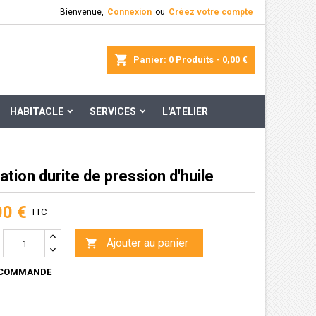
Bienvenue,
Connexion
ou
Créez votre compte
×
×
×
rcher
Panier
0
Produits -
0,00 €
HABITACLE
SERVICES
L'ATELIER
n
s
tion durite de pression d'huile
00 €
TTC
Ajouter au panier

 COMMANDE