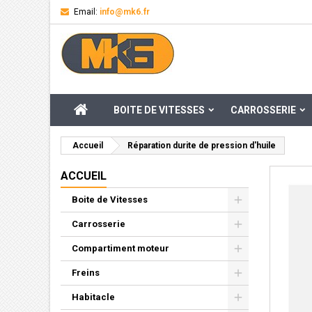
Email:
info@mk6.fr
M
Cr
C
add_circle_outline
Vou
Nom
ACCUEIL
BOITE DE VITESSES
CARROSSERIE
Accueil
Réparation durite de pression d'huile
ACCUEIL
Boite de Vitesses
Carrosserie
Compartiment moteur
Freins
Habitacle