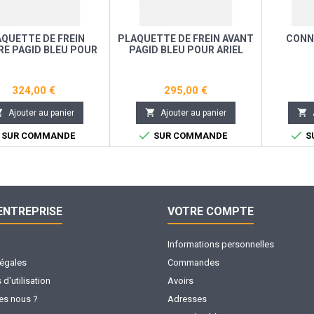
QUETTE DE FREIN
PLAQUETTE DE FREIN AVANT
CONN
RE PAGID BLEU POUR
PAGID BLEU POUR ARIEL
 ATOM 3 ( APRACING)
ATOM 3 ( ALCON)
324,00 €
295,00 €



Ajouter au panier
Ajouter au panier


SUR COMMANDE
SUR COMMANDE
S
ENTREPRISE
VOTRE COMPTE
Informations personnelles
légales
Commandes
d'utilisation
Avoirs
s nous ?
Adresses