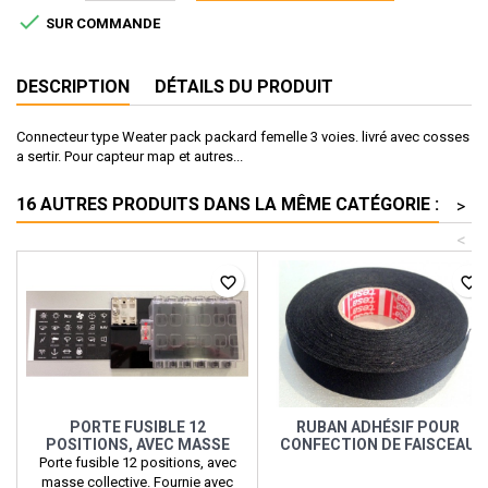

SUR COMMANDE
DESCRIPTION
DÉTAILS DU PRODUIT
Connecteur type Weater pack packard femelle 3 voies. livré avec cosses
a sertir. Pour capteur map et autres...
16 AUTRES PRODUITS DANS LA MÊME CATÉGORIE :
>
<
favorite_border
favorite_border
PORTE FUSIBLE 12
RUBAN ADHÉSIF POUR
POSITIONS, AVEC MASSE
CONFECTION DE FAISCEAU
COLLECTIVE.
Porte fusible 12 positions, avec
masse collective. Fournie avec