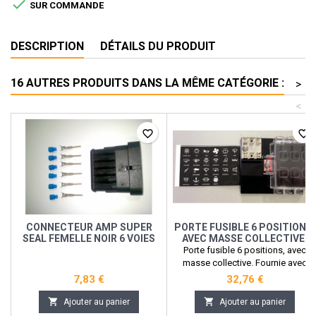

SUR COMMANDE
DESCRIPTION
DÉTAILS DU PRODUIT
16 AUTRES PRODUITS DANS LA MÊME CATÉGORIE :
>
<
favorite_border
favorite_border
CONNECTEUR AMP SUPER
PORTE FUSIBLE 6 POSITIONS,
SEAL FEMELLE NOIR 6 VOIES
AVEC MASSE COLLECTIVE.
Porte fusible 6 positions, avec
masse collective. Fournie avec
autocollant signalétique plastifier.
7,83 €
32,76 €
Dimenssions : 100x85x34mm


Ajouter au panier
Ajouter au panier